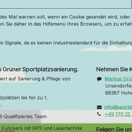
es Mal warnen soll, wenn ein Cookie gesendet wird, oder 
en Sie daher in das Hilfemenü Ihres Browsers, um zu erfah
-Signale, da es keinen Industriestandard für die Einhaltung
s Grüner Sportplatzsanierung.
Nehmen Sie K
siert auf Sanierung & Pflege von
Markus Gr
Ursendorfers
88367 Hohen
zplätzen bis hin zu 1.
.
info@sportp
+49 170 22 
-Qualifiziertes Team
Fuhrpark mit GPS und Lasertechnik
Folgen Sie un