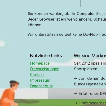
Sie können wählen, ob Ihr Computer Sie jed
Jeder Browser ist ein wenig anders. Schau
können.
Wir unterstützen derzeit keine Do-Not-Track
Nützliche Links
Wir sind Marku
Homepage
Seit 2012 speziali
Dienstleistungen
Sportplätzen
Kontakt
-> von kleinen Bol
Impressum
Bundesligastadien
Datenschutz
-> Erfahrenes DFB
-> Hochmoderner 